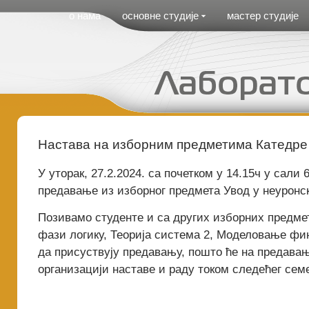
Cirilica Meni
о нама
основне студије
мастер студије
Настaва на изборним предметима Катедре
У уторак, 27.2.2024. са почетком у 14.15ч y сали
предавање из изборног предмета Увод у неуронс
Позивамо студенте и са других изборних предме
фази логику, Теорија система 2, Моделовање фи
да присуствују предавању, пошто ће на предавањ
организацији наставе и раду током следећег сем