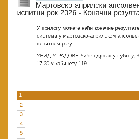
Мартовско-априлски апсолвен
испитни рок 2026 - Коначни резулт
У прилогу можете наћи коначне резултате
система у мартовско-априлском апсолве
испитном року.
УВИД У РАДОВЕ биће одржан у суботу, 30
17.30 у кабинету 119.
1
2
3
4
5