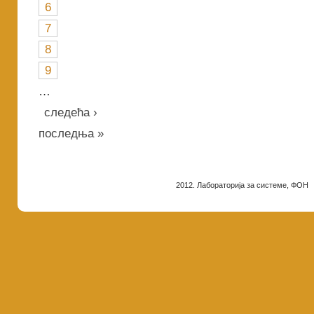
6
7
8
9
…
следећа ›
последња »
2012. Лабораторија за системе, ФОН