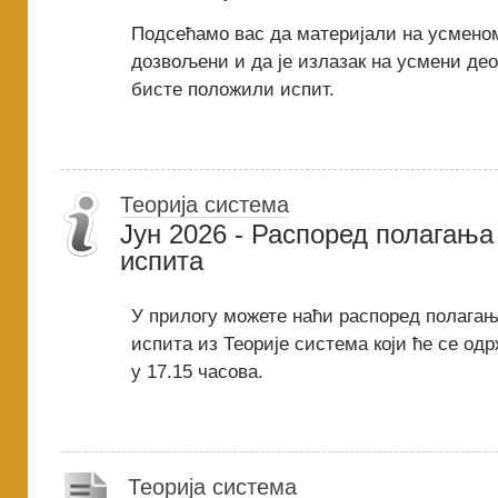
Подсећамо вас да материјали на усмено
дозвољени и да је излазак на усмени де
бисте положили испит.
Теорија система
Јун 2026 - Распоред полагања
испита
У прилогу можете наћи распоред полагањ
испита из Теорије система који ће се одрж
у 17.15 часова.
Теорија система